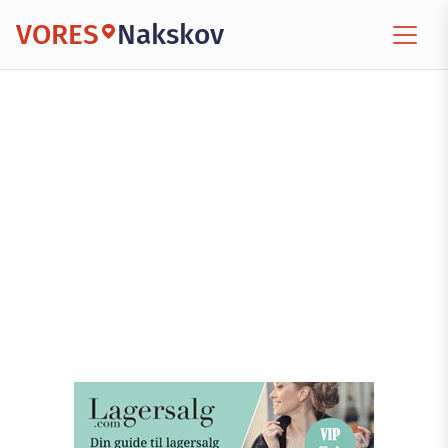
VORES
Nakskov