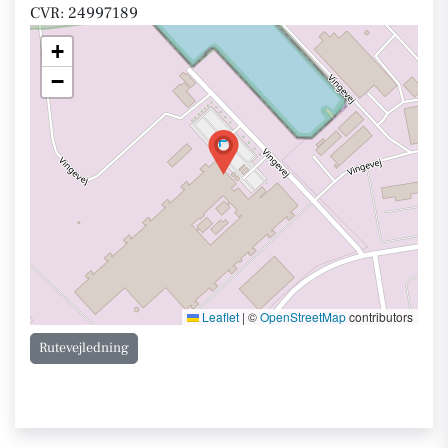
CVR: 24997189
+
−
Leaflet
|
©
OpenStreetMap
contributors
Rutevejledning