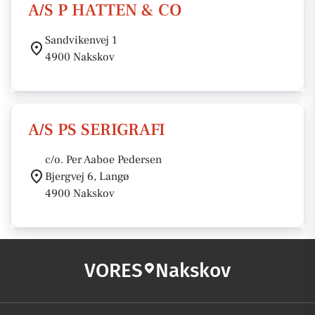
A/S P HATTEN & CO
Sandvikenvej 1
4900 Nakskov
A/S PS SERIGRAFI
c/o. Per Aaboe Pedersen
Bjergvej 6, Langø
4900 Nakskov
VORES
Nakskov