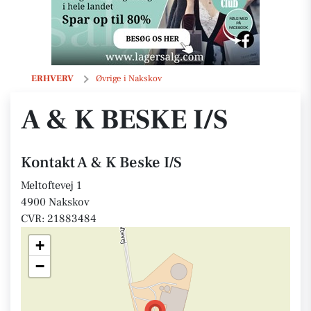
A & K Beske I/S
ERHVERV
Øvrige i Nakskov
A & K BESKE I/S
Kontakt A & K Beske I/S
Meltoftevej 1
4900 Nakskov
CVR: 21883484
+
−