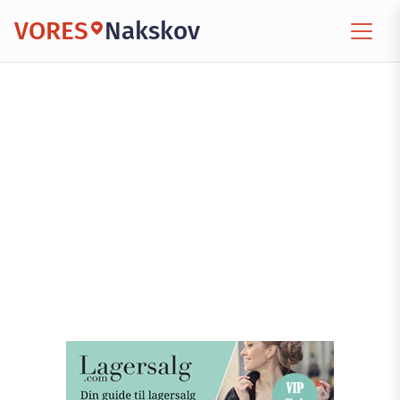
VORES
Nakskov