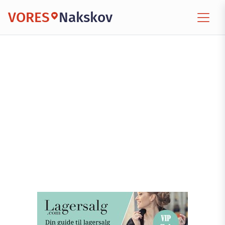
VORES
Nakskov