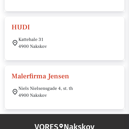
HUDI
Kattehale 31
4900 Nakskov
Malerfirma Jensen
Niels Nielsensgade 4, st. th
4900 Nakskov
VORES
Nakskov