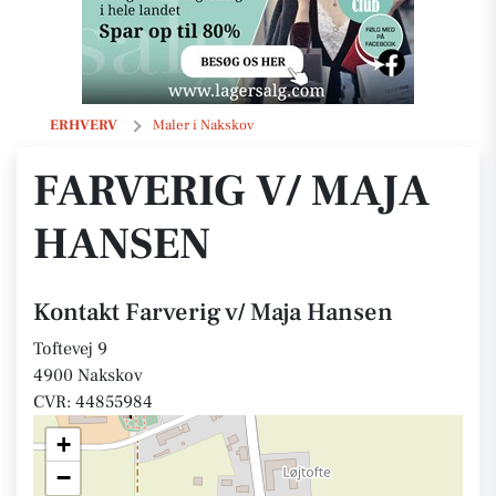
Farverig v/ Maja Hansen
ERHVERV
Maler i Nakskov
FARVERIG V/ MAJA
HANSEN
Kontakt Farverig v/ Maja Hansen
Toftevej 9
4900 Nakskov
CVR: 44855984
+
−