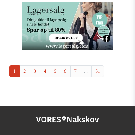
1
2
3
4
5
6
7
...
51
VORES
Nakskov