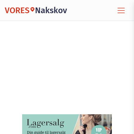
VORES
Nakskov