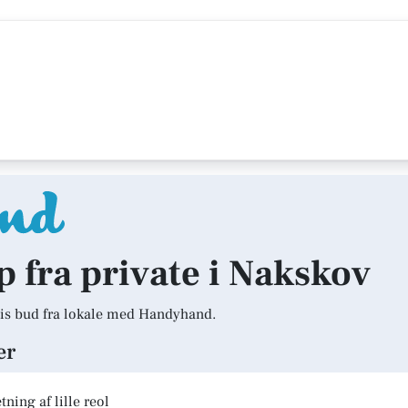
lp fra private i Nakskov
is bud fra lokale med Handyhand.
er
ning af lille reol