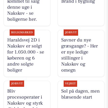
kommet til salg
Brand i bygning
denne uge i
Nakskov - se
boligerne her.
BOLIGMARKED
JOBNYT
Haraldsvej 2D i
Savner du nye
Nakskov er solgt
græsgange? - Her
for 1.050.000 - se
er nye ledige
køberen og 6
stillinger i
andre solgte
Nakskov og
boliger
omegn
JOBNYT
VEJRET
Bliv
Sol på dagen, men
procesoperatør i
blæsende start
Nakskov og styrk