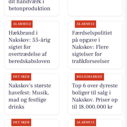
dit håndværk i
betonproduktion
ALARM112
ALARM112
Hækbrand i
Færdselspolitiet
Nakskov: 55-årig
på opgave i
sigtet for
Nakskov: Flere
overtrædelse af
sigtelser for
beredskabsloven
trafikforseelser
DET SKER
BOLIGMARKED
Nakskov's største
Top 6 over dyreste
havefest: Musik,
boliger til salg i
mad og festlige
Nakskov. Priser op
drinks
til 18.000.000 kr
DET SKER
ALARM112