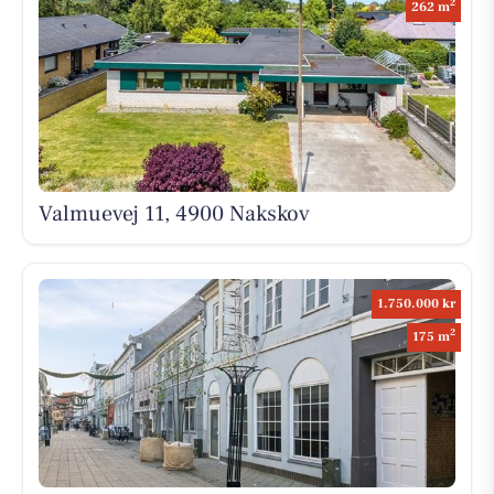
2
262 m
Valmuevej 11, 4900 Nakskov
1.750.000 kr
2
175 m