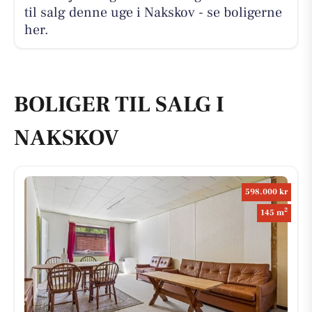
til salg denne uge i Nakskov - se boligerne
her.
BOLIGER TIL SALG I
NAKSKOV
598.000 kr
2
145 m