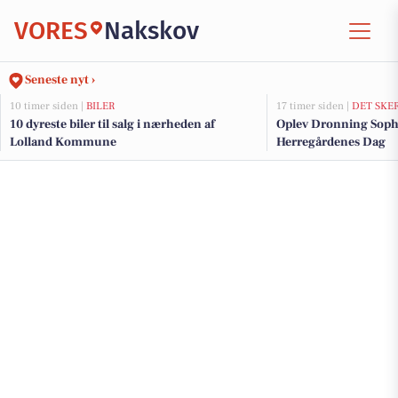
VORES
Nakskov
Seneste nyt ›
10 timer siden |
BILER
17 timer siden |
DET SKE
10 dyreste biler til salg i nærheden af
Oplev Dronning Soph
Lolland Kommune
Herregårdenes Dag