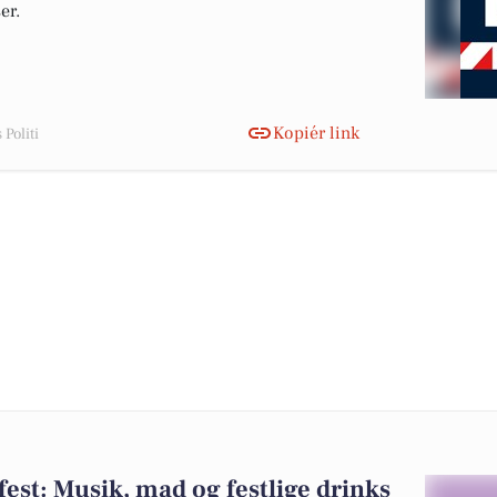
er.
Kopiér link
Politi
fest: Musik, mad og festlige drinks