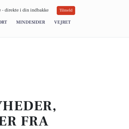
 -
direkte i din indbakke
Tilmeld
ORT
MINDESIDER
VEJRET
YHEDER,
ER FRA