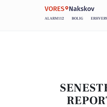
VORES
Nakskov
ALARM112
BOLIG
ERHVER
SENEST
REPOR