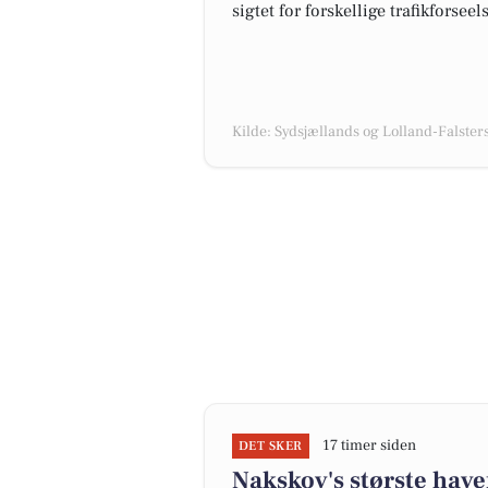
sigtet for forskellige trafikforseels
Kilde: Sydsjællands og Lolland-Falsters 
17 timer siden
DET SKER
Nakskov's største have