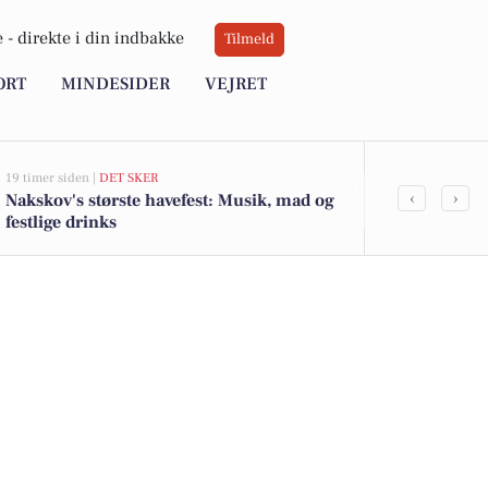
 -
direkte i din indbakke
Tilmeld
ORT
MINDESIDER
VEJRET
19 timer siden |
DET SKER
23 timer siden |
‹
›
Nakskov's største havefest: Musik, mad og
Solskin og vi
festlige drinks