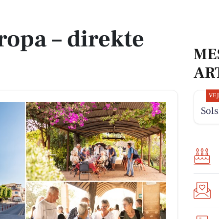
ropa – direkte
ME
AR
VE
Sols