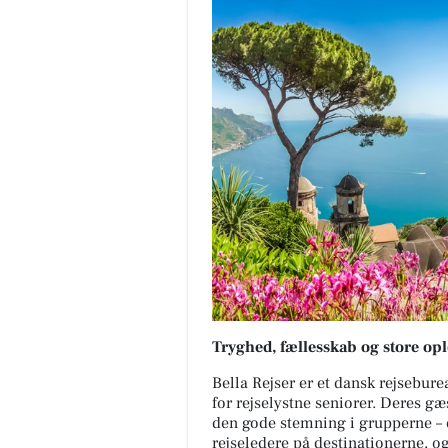
Tryghed, fællesskab og store op
Bella Rejser er et dansk rejseburea
for rejselystne seniorer. Deres gæ
den gode stemning i grupperne – 
rejseledere på destinationerne, og