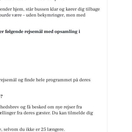
ender hjem, står bussen klar og kører dig tilbage
et burde være – uden bekymringer, men med
jser følgende rejsemål med opsamling i
rejsemål og finde hele programmet på deres
e?
nyhedsbrev og få besked om nye rejser fra
ællinger fra deres gæster. Du kan tilmelde dig
se, selvom du ikke er 25 længere.