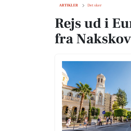
Rejs ud i Europa – direkte fra Nakskov
ARTIKLER
Det sker
Rejs ud i Eu
fra Nakskov