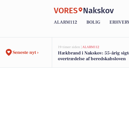
VORES
Nakskov
ALARM112
BOLIG
ERHVER
19 timer siden |
ALARM112
Seneste nyt ›
Hækbrand i Nakskov: 55-årig sigte
overtrædelse af beredskabsloven