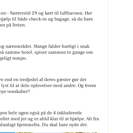
ion
- Nørrevold 29 og kørt til lufthavnen. Her
jælp til både check-in og bagage, så du bare
en på ferien.
og nærområdet. Mange falder hurtigt i snak
 I på samme hotel, spiser sammen to gange om
geligt tempo.
ere end en tredjedel af deres gæster gør det
 lyst til at dele oplevelser med andre. Og hvem
nye venskaber?
ppen hele ugen også på de 4 inkluderede
let med jer og er altid klar til at hjælpe. Alt fra
 planlagt hjemmefra. Du skal bare nyde det.