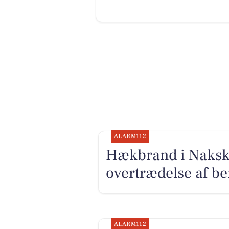
ALARM112
Hækbrand i Nakskov
overtrædelse af b
ALARM112