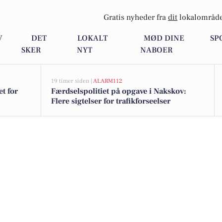
Gratis nyheder fra
dit
lokalområde
V
DET
LOKALT
MØD DINE
SP
SKER
NYT
NABOER
19 timer siden |
ALARM112
t for
Færdselspolitiet på opgave i Nakskov:
Flere sigtelser for trafikforseelser