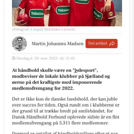
(Fotograf: Casper Horsnæs Larsen)
Martin Johannes Madsen
Del artikel
Onsdag d. 29. mar. 2023 - kl. 11:45
At håndbold skulle være en "jydesport",
modbeviser de lokale klubber på Sjælland og
øerne på det kraftigste med imponerende
medlemsfremgang for 2022.
Det er ikke kun de danske landshold, der kan juble
over succes for tiden. Også rundt om i klubberne er
der grund til at trække bredt på smilebåndet, for
Dansk Håndbold Forbund oplevede sidste år en flot
medlemsfremgang på 5.311 flere medlemmer.
Dermed er antallet af håndboldspillere efter et par