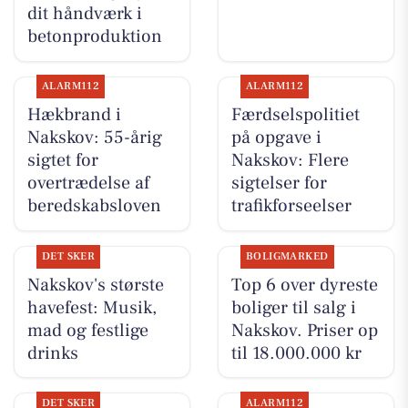
dit håndværk i
betonproduktion
ALARM112
ALARM112
Hækbrand i
Færdselspolitiet
Nakskov: 55-årig
på opgave i
sigtet for
Nakskov: Flere
overtrædelse af
sigtelser for
beredskabsloven
trafikforseelser
DET SKER
BOLIGMARKED
Nakskov's største
Top 6 over dyreste
havefest: Musik,
boliger til salg i
mad og festlige
Nakskov. Priser op
drinks
til 18.000.000 kr
DET SKER
ALARM112