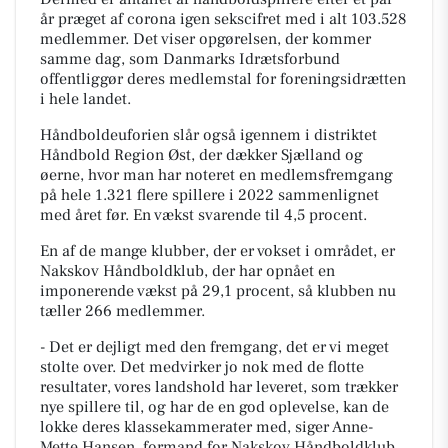
år præget af corona igen sekscifret med i alt 103.528
medlemmer. Det viser opgørelsen, der kommer
samme dag, som Danmarks Idrætsforbund
offentliggør deres medlemstal for foreningsidrætten
i hele landet.
Håndboldeuforien slår også igennem i distriktet
Håndbold Region Øst, der dækker Sjælland og
øerne, hvor man har noteret en medlemsfremgang
på hele 1.321 flere spillere i 2022 sammenlignet
med året før. En vækst svarende til 4,5 procent.
En af de mange klubber, der er vokset i området, er
Nakskov Håndboldklub, der har opnået en
imponerende vækst på 29,1 procent, så klubben nu
tæller 266 medlemmer.
- Det er dejligt med den fremgang, det er vi meget
stolte over. Det medvirker jo nok med de flotte
resultater, vores landshold har leveret, som trækker
nye spillere til, og har de en god oplevelse, kan de
lokke deres klassekammerater med, siger Anne-
Mette Hansen, formand for Nakskov Håndboldklub.