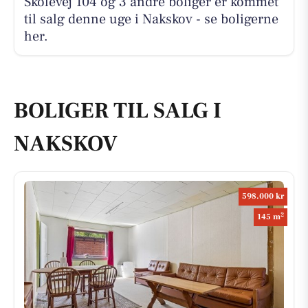
Skolevej 104 og 3 andre boliger er kommet
til salg denne uge i Nakskov - se boligerne
her.
BOLIGER TIL SALG I
NAKSKOV
598.000 kr
2
145 m