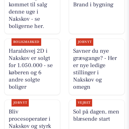
kommet til salg
Brand i bygning
denne uge i
Nakskov - se
boligerne her.
BOLIGMARKED
JOBNYT
Haraldsvej 2D i
Savner du nye
Nakskov er solgt
græsgange? - Her
for 1.050.000 - se
er nye ledige
køberen og 6
stillinger i
andre solgte
Nakskov og
boliger
omegn
JOBNYT
VEJRET
Bliv
Sol på dagen, men
procesoperatør i
blæsende start
Nakskov og styrk