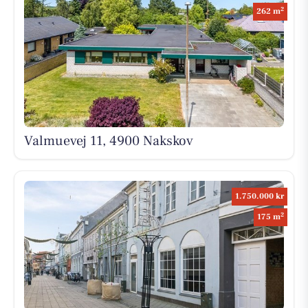
2
262 m
Valmuevej 11, 4900 Nakskov
1.750.000 kr
2
175 m