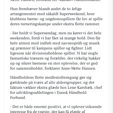
Hun fremhæver blandt andet de to årlige
arrangementer med såkaldt Superweekend, hvor
klubbens børne- og ungdomsspillere får lov at spille
deres turneringskampe under ekstra flotte rammer.
- Før holdt vi Supersøndag, men nu kører vi det hele
weekenden, fordi vi har fået så mange hold. Den får
hele armen med indløb med navneopråb og musik
og præmier til kampens spiller og fighter. Lidt
ligesom når divisionsholdene spiller. Vi har nogle
fantastiske trænere og forældre, der virkelig bakker
op og sikrer børnene en stor oplevelse, der er god
for sammenholdet, forklarer Anne-Mette Hansen.
Håndboldens flotte medlemsfremgang gør sig
gældende på tværs af alle aldersgrupper, og det
faktum vækker ekstra glæde hos Lene Karsbæk, chef
for udviklingsafdelingen i Dansk Håndbold
Forbund.
- Det er både enormt positivt, at vi oplever voksende
interesse fra de yngste, der kan få glæde af