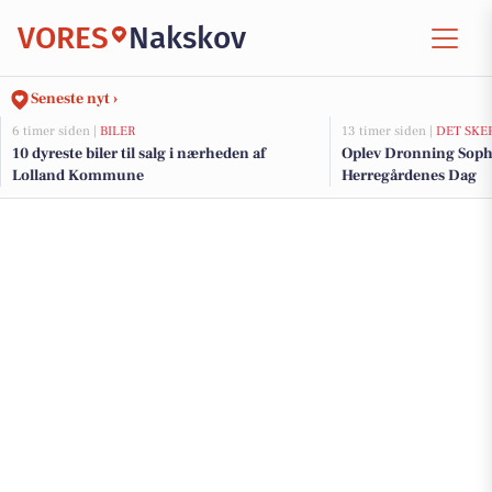
VORES
Nakskov
Seneste nyt ›
6 timer siden |
BILER
13 timer siden |
DET SKE
10 dyreste biler til salg i nærheden af
Oplev Dronning Soph
Lolland Kommune
Herregårdenes Dag