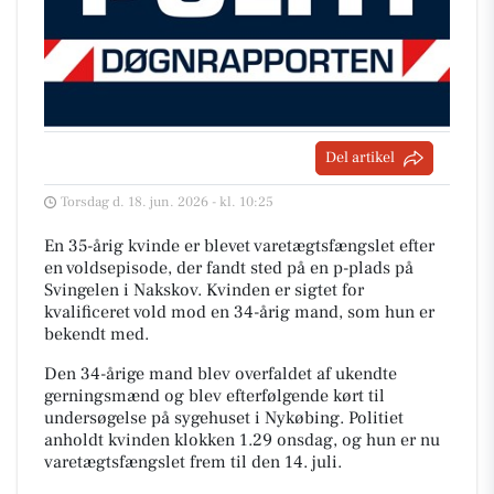
Del artikel
Torsdag d. 18. jun. 2026 - kl. 10:25
En 35-årig kvinde er blevet varetægtsfængslet efter
en voldsepisode, der fandt sted på en p-plads på
Svingelen i Nakskov. Kvinden er sigtet for
kvalificeret vold mod en 34-årig mand, som hun er
bekendt med.
Den 34-årige mand blev overfaldet af ukendte
gerningsmænd og blev efterfølgende kørt til
undersøgelse på sygehuset i Nykøbing. Politiet
anholdt kvinden klokken 1.29 onsdag, og hun er nu
varetægtsfængslet frem til den 14. juli.