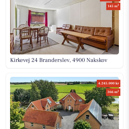
2
145 m
Kirkevej 24 Branderslev, 4900 Nakskov
4.245.000 kr
2
366 m