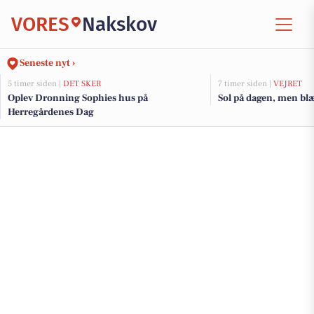
VORES
Nakskov
Seneste nyt ›
5 timer siden |
DET SKER
7 timer siden |
VEJRET
Oplev Dronning Sophies hus på
Sol på dagen, men bl
Herregårdenes Dag