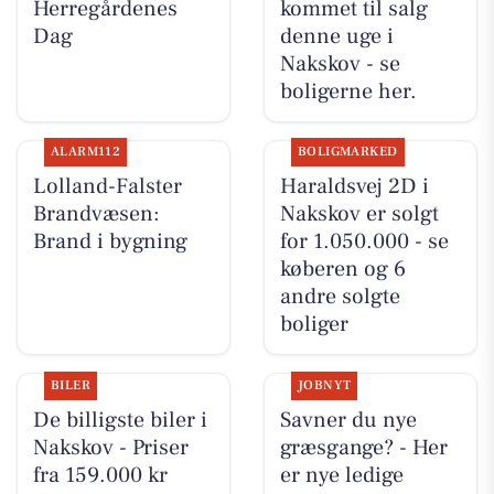
Herregårdenes
kommet til salg
Dag
denne uge i
Nakskov - se
boligerne her.
ALARM112
BOLIGMARKED
Lolland-Falster
Haraldsvej 2D i
Brandvæsen:
Nakskov er solgt
Brand i bygning
for 1.050.000 - se
køberen og 6
andre solgte
boliger
BILER
JOBNYT
De billigste biler i
Savner du nye
Nakskov - Priser
græsgange? - Her
fra 159.000 kr
er nye ledige