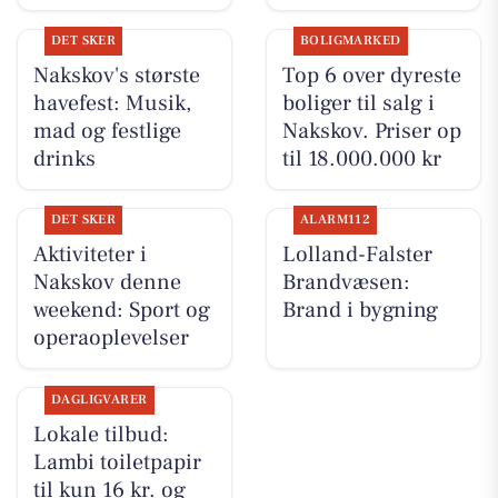
DET SKER
BOLIGMARKED
Nakskov's største
Top 6 over dyreste
havefest: Musik,
boliger til salg i
mad og festlige
Nakskov. Priser op
drinks
til 18.000.000 kr
DET SKER
ALARM112
Aktiviteter i
Lolland-Falster
Nakskov denne
Brandvæsen:
weekend: Sport og
Brand i bygning
operaoplevelser
DAGLIGVARER
Lokale tilbud:
Lambi toiletpapir
til kun 16 kr. og