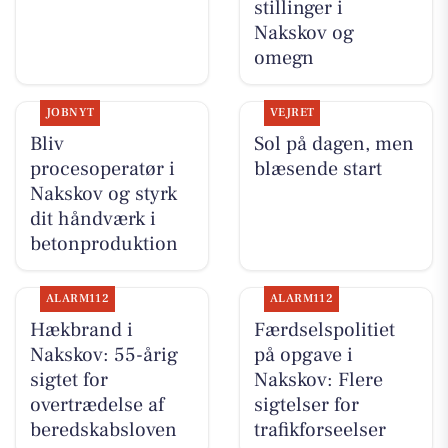
stillinger i
Nakskov og
omegn
JOBNYT
VEJRET
Bliv
Sol på dagen, men
procesoperatør i
blæsende start
Nakskov og styrk
dit håndværk i
betonproduktion
ALARM112
ALARM112
Hækbrand i
Færdselspolitiet
Nakskov: 55-årig
på opgave i
sigtet for
Nakskov: Flere
overtrædelse af
sigtelser for
beredskabsloven
trafikforseelser