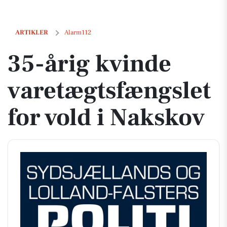
35-årig kvinde varetægtsfængslet for vold i Nakskov
ARTIKLER
Alarm112
35-årig kvinde
varetægtsfængslet
for vold i Nakskov