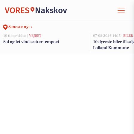
VORES
Nakskov
Seneste nyt ›
10 timer siden |
VEJRET
07-08-2026 14:15 |
BILER
Sol og let vind sætter tempoet
10 dyreste biler til sa
Lolland Kommune