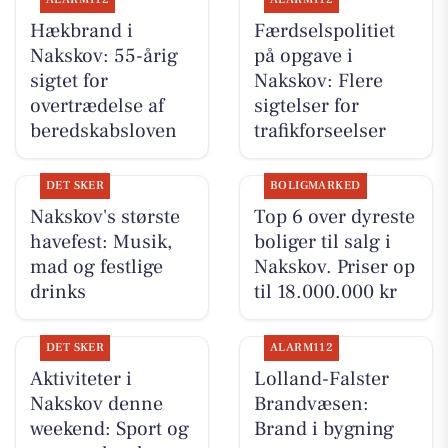
Hækbrand i
Færdselspolitiet
Nakskov: 55-årig
på opgave i
sigtet for
Nakskov: Flere
overtrædelse af
sigtelser for
beredskabsloven
trafikforseelser
DET SKER
BOLIGMARKED
Nakskov's største
Top 6 over dyreste
havefest: Musik,
boliger til salg i
mad og festlige
Nakskov. Priser op
drinks
til 18.000.000 kr
DET SKER
ALARM112
Aktiviteter i
Lolland-Falster
Nakskov denne
Brandvæsen:
weekend: Sport og
Brand i bygning