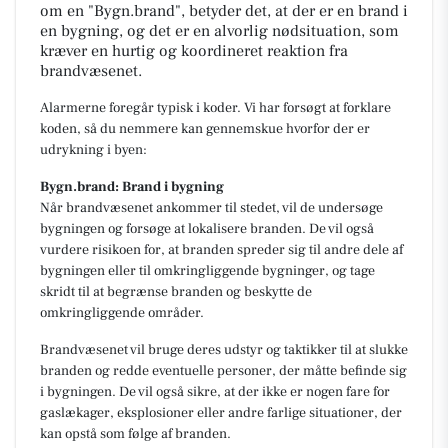
om en "Bygn.brand", betyder det, at der er en brand i
en bygning, og det er en alvorlig nødsituation, som
kræver en hurtig og koordineret reaktion fra
brandvæsenet.
Alarmerne foregår typisk i koder. Vi har forsøgt at forklare
koden, så du nemmere kan gennemskue hvorfor der er
udrykning i byen:
Bygn.brand: Brand i bygning
Når brandvæsenet ankommer til stedet, vil de undersøge
bygningen og forsøge at lokalisere branden. De vil også
vurdere risikoen for, at branden spreder sig til andre dele af
bygningen eller til omkringliggende bygninger, og tage
skridt til at begrænse branden og beskytte de
omkringliggende områder.
Brandvæsenet vil bruge deres udstyr og taktikker til at slukke
branden og redde eventuelle personer, der måtte befinde sig
i bygningen. De vil også sikre, at der ikke er nogen fare for
gaslækager, eksplosioner eller andre farlige situationer, der
kan opstå som følge af branden.