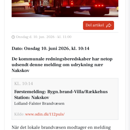
Del artikel
Onsdag d. 10. jun. 2026 - kl. 11:00
Dato: Onsdag 10. juni 2026, kl. 10:14
De kommunale redningsberedskaber har netop
udsendt denne melding om udrykning nær
Nakskov
KL. 10:14
Førstemelding: Bygn.brand-Villa/Rækkehus
Station: Nakskov
Lolland-Falster Brandvæsen
Kilde:
www.odin.dk/112puls/
Når det lokale brandvæsen modtager en melding