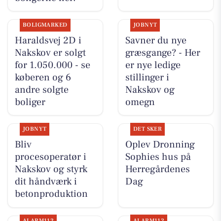
BOLIGMARKED
JOBNYT
Haraldsvej 2D i
Savner du nye
Nakskov er solgt
græsgange? - Her
for 1.050.000 - se
er nye ledige
køberen og 6
stillinger i
andre solgte
Nakskov og
boliger
omegn
JOBNYT
DET SKER
Bliv
Oplev Dronning
procesoperatør i
Sophies hus på
Nakskov og styrk
Herregårdenes
dit håndværk i
Dag
betonproduktion
ALARM112
ALARM112