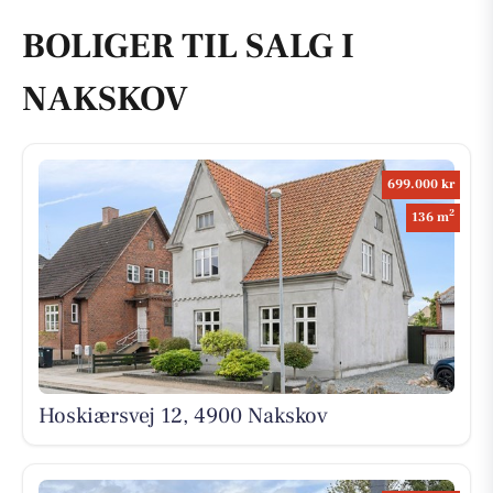
BOLIGER TIL SALG I
NAKSKOV
699.000 kr
2
136 m
Hoskiærsvej 12, 4900 Nakskov