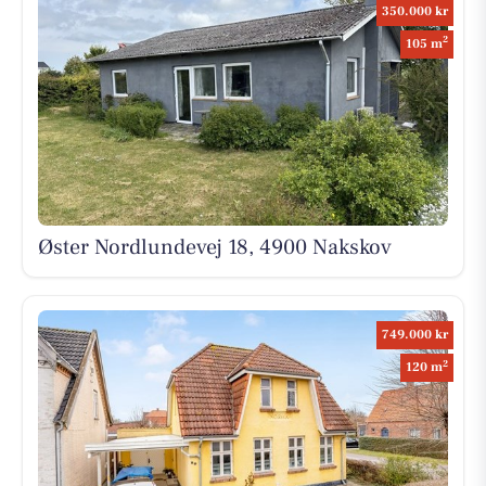
350.000 kr
2
105 m
Øster Nordlundevej 18, 4900 Nakskov
749.000 kr
2
120 m