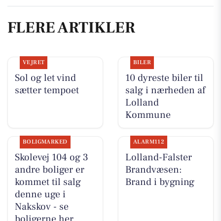
FLERE ARTIKLER
VEJRET
BILER
Sol og let vind
10 dyreste biler til
sætter tempoet
salg i nærheden af
Lolland
Kommune
BOLIGMARKED
ALARM112
Skolevej 104 og 3
Lolland-Falster
andre boliger er
Brandvæsen:
kommet til salg
Brand i bygning
denne uge i
Nakskov - se
boligerne her.