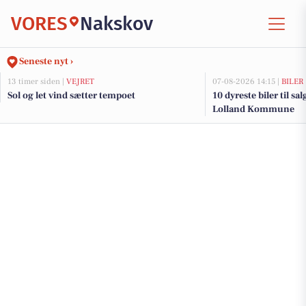
VORES
Nakskov
Seneste nyt ›
13 timer siden |
VEJRET
07-08-2026 14:15 |
BILER
Sol og let vind sætter tempoet
10 dyreste biler til sa
Lolland Kommune