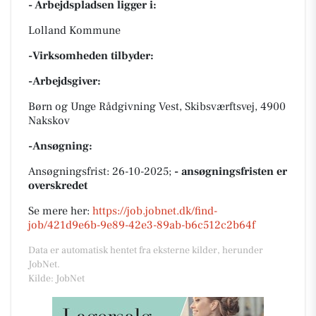
- Arbejdspladsen ligger i:
Lolland Kommune
-Virksomheden tilbyder:
-Arbejdsgiver:
Børn og Unge Rådgivning Vest, Skibsværftsvej, 4900
Nakskov
-Ansøgning:
Ansøgningsfrist: 26-10-2025;
- ansøgningsfristen er
overskredet
Se mere her:
https://job.jobnet.dk/find-
job/421d9e6b-9e89-42e3-89ab-b6c512c2b64f
Data er automatisk hentet fra eksterne kilder, herunder
JobNet.
Kilde: JobNet