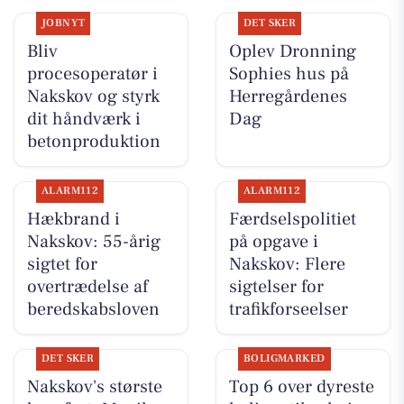
JOBNYT
DET SKER
Bliv
Oplev Dronning
procesoperatør i
Sophies hus på
Nakskov og styrk
Herregårdenes
dit håndværk i
Dag
betonproduktion
ALARM112
ALARM112
Hækbrand i
Færdselspolitiet
Nakskov: 55-årig
på opgave i
sigtet for
Nakskov: Flere
overtrædelse af
sigtelser for
beredskabsloven
trafikforseelser
DET SKER
BOLIGMARKED
Nakskov's største
Top 6 over dyreste