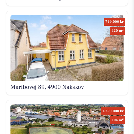
749.000 kr
2
120 m
Maribovej 89, 4900 Nakskov
1.750.000 kr
2
104 m