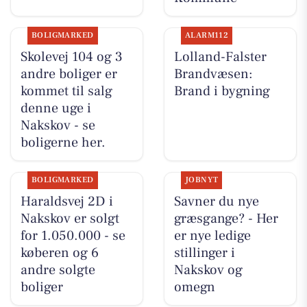
BOLIGMARKED
ALARM112
Skolevej 104 og 3
Lolland-Falster
andre boliger er
Brandvæsen:
kommet til salg
Brand i bygning
denne uge i
Nakskov - se
boligerne her.
BOLIGMARKED
JOBNYT
Haraldsvej 2D i
Savner du nye
Nakskov er solgt
græsgange? - Her
for 1.050.000 - se
er nye ledige
køberen og 6
stillinger i
andre solgte
Nakskov og
boliger
omegn