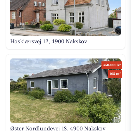
Hoskiærsvej 12, 4900 Nakskov
350.000 kr
2
105 m
Øster Nordlundevej 18, 4900 Nakskov