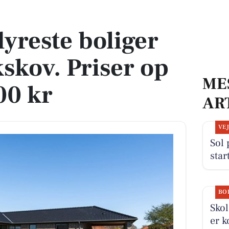
skov. Priser op til 18.000.000 kr
dyreste boliger
akskov. Priser op
ME
00 kr
AR
VE
Sol
star
BO
Skol
er k