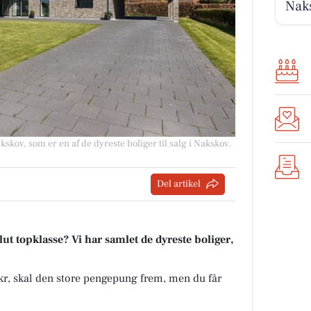
Naks
skov, som er en af de dyreste boliger til salg i Nakskov.
Del artikel
t topklasse? Vi har samlet de dyreste boliger,
 kr, skal den store pengepung frem, men du får