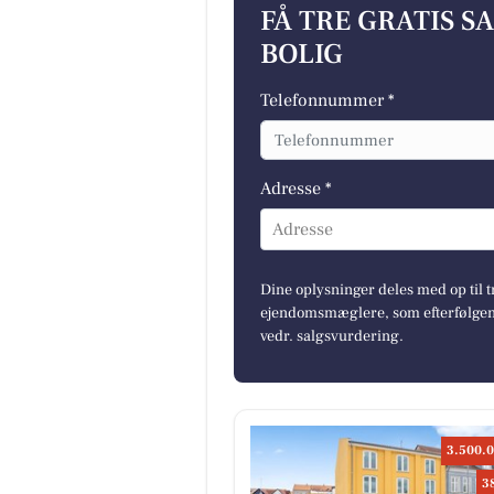
FÅ TRE GRATIS S
BOLIG
Telefonnummer *
Adresse *
Adresse
Dine oplysninger deles med op til t
ejendomsmæglere, som efterfølgend
vedr. salgsvurdering.
3.500.0
3