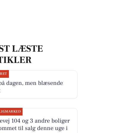
ST LÆSTE
TIKLER
JRET
 på dagen, men blæsende
t
LIGMARKED
evej 104 og 3 andre boliger
ommet til salg denne uge i