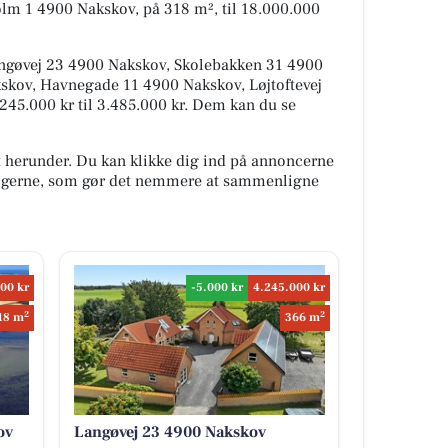
lm 1 4900 Nakskov, på 318 m², til 18.000.000
angøvej 23 4900 Nakskov, Skolebakken 31 4900
kov, Havnegade 11 4900 Nakskov, Løjtoftevej
4.245.000 kr til 3.485.000 kr. Dem kan du se
t herunder. Du kan klikke dig ind på annoncerne
oligerne, som gør det nemmere at sammenligne
00 kr
-5.000 kr
4.245.000 kr
2
2
18 m
366 m
ov
Langøvej 23 4900 Nakskov