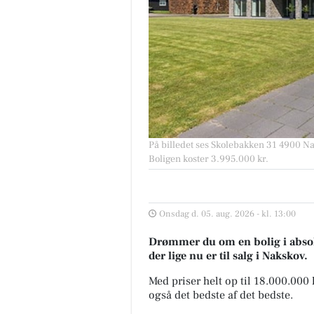
På billedet ses Skolebakken 31 4900 Nak
Boligen koster 3.995.000 kr.
Onsdag d. 05. aug. 2026 - kl. 13:00
Drømmer du om en bolig i absolu
der lige nu er til salg i Nakskov.
Med priser helt op til 18.000.000
også det bedste af det bedste.