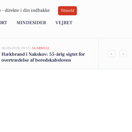
 -
direkte i din indbakke
Tilmeld
ORT
MINDESIDER
VEJRET
06-08-2026 09:15 |
ALARM112
06-08-2026 09:15
‹
›
Hækbrand i Nakskov: 55-årig sigtet for
Færdselspoli
overtrædelse af beredskabsloven
Flere sigtels