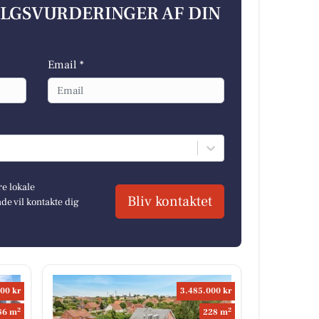
ALGSVURDERINGER AF DIN
Email *
re lokale
Bliv kontaktet
e vil kontakte dig
00 kr
3.485.000 kr
2
2
86 m
228 m