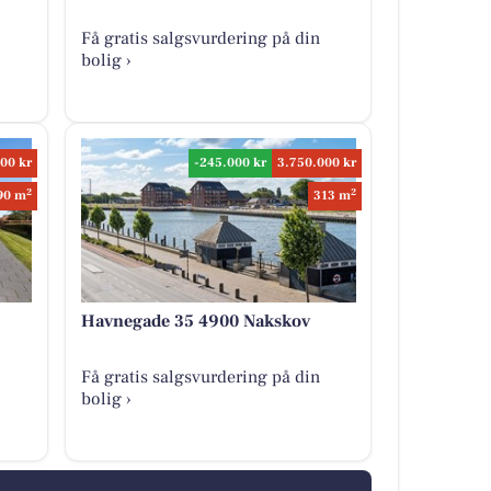
Få gratis salgsvurdering på din
bolig ›
00 kr
-245.000 kr
3.750.000 kr
2
2
90 m
313 m
Havnegade 35 4900 Nakskov
Få gratis salgsvurdering på din
bolig ›