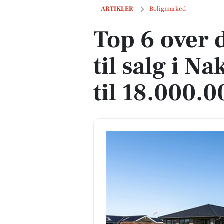
Top 6 over dyreste boliger til salg i Nak
ARTIKLER
Boligmarked
Top 6 over 
til salg i N
til 18.000.0