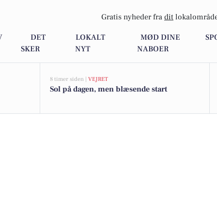
Gratis nyheder fra
dit
lokalområde
V
DET
LOKALT
MØD DINE
SP
SKER
NYT
NABOER
8 timer siden |
VEJRET
Sol på dagen, men blæsende start