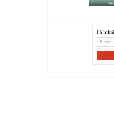
Få loka
Email