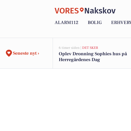
VORES
Nakskov
ALARM112
BOLIG
ERHVER
6 timer siden |
DET SKER
Seneste nyt ›
Oplev Dronning Sophies hus på
Herregårdenes Dag