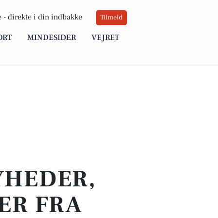
 -
direkte i din indbakke
Tilmeld
ORT
MINDESIDER
VEJRET
YHEDER,
ER FRA