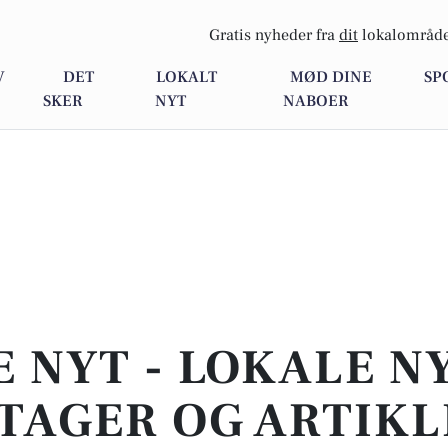
Gratis nyheder fra
dit
lokalområde
V
DET
LOKALT
MØD DINE
SP
SKER
NYT
NABOER
E NYT - LOKALE N
TAGER OG ARTIKL