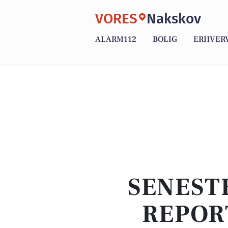
VORES
Nakskov
ALARM112
BOLIG
ERHVER
SENEST
REPOR