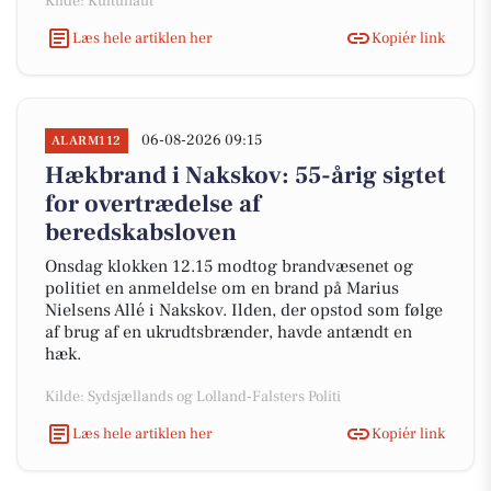
Kilde: Kultunaut
Læs hele artiklen her
Kopiér link
06-08-2026 09:15
ALARM112
Hækbrand i Nakskov: 55-årig sigtet
for overtrædelse af
beredskabsloven
Onsdag klokken 12.15 modtog brandvæsenet og
politiet en anmeldelse om en brand på Marius
Nielsens Allé i Nakskov. Ilden, der opstod som følge
af brug af en ukrudtsbrænder, havde antændt en
hæk.
Kilde: Sydsjællands og Lolland-Falsters Politi
Læs hele artiklen her
Kopiér link