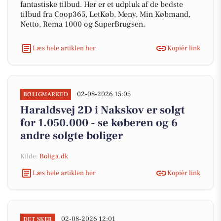
fantastiske tilbud. Her er et udpluk af de bedste
tilbud fra Coop365, LetKøb, Meny, Min Købmand,
Netto, Rema 1000 og SuperBrugsen.
Læs hele artiklen her
Kopiér link
02-08-2026 15:05
BOLIGMARKED
Haraldsvej 2D i Nakskov er solgt
for 1.050.000 - se køberen og 6
andre solgte boliger
Kilde:
Boliga.dk
Læs hele artiklen her
Kopiér link
02-08-2026 12:01
DET SKER