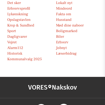
Det sker
Lokalt nyt
Erhvervsprofil
Mindeord
Lykønskning
Fakta om
Opslagstavlen
Husstand
Krop & Sundhed
Mød dine naboer
Sport
Boligmarked
Dagligvarer
Biler
Vejret
Erhverv
Alarm112
Jobnyt
Historisk
Læserbidrag
Kommunalvalg 2025
VORES
Nakskov