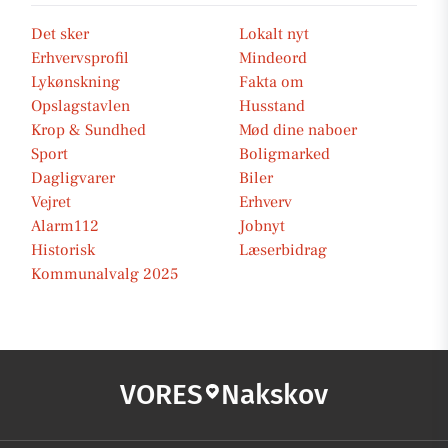
Det sker
Lokalt nyt
Erhvervsprofil
Mindeord
Lykønskning
Fakta om
Opslagstavlen
Husstand
Krop & Sundhed
Mød dine naboer
Sport
Boligmarked
Dagligvarer
Biler
Vejret
Erhverv
Alarm112
Jobnyt
Historisk
Læserbidrag
Kommunalvalg 2025
VORES
Nakskov