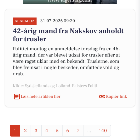
31-07-2026 09:20
ALARM112
42-årig mand fra Nakskov anholdt
for trusler
Politiet modtog en anmeldelse torsdag fra en 46-
årig mand, der var blevet udsat for trusler efter at
være raget uklar med en bekendt. Truslerne, som
blev fremsat i nogle beskeder, omfattede vold og
drab.
Kilde: Sydsjællands og Lolland-Falsters Politi
Læs hele artiklen her
Kopiér link
1
2
3
4
5
6
7
...
140