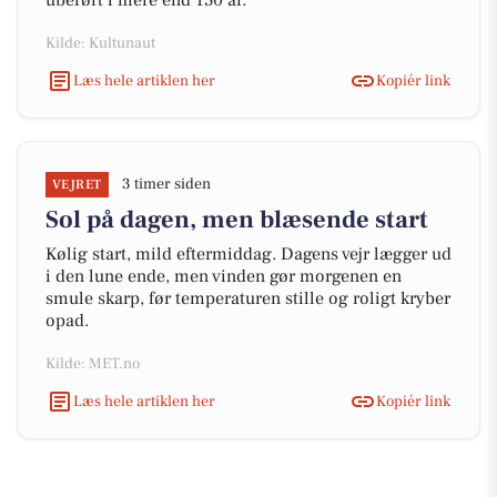
uberørt i mere end 150 år.
Kilde: Kultunaut
Læs hele artiklen her
Kopiér link
3 timer siden
VEJRET
Sol på dagen, men blæsende start
Kølig start, mild eftermiddag. Dagens vejr lægger ud
i den lune ende, men vinden gør morgenen en
smule skarp, før temperaturen stille og roligt kryber
opad.
Kilde: MET.no
Læs hele artiklen her
Kopiér link