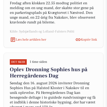
Fredag aften klokken 22.55 modtog politiet en
melding om en ung mand, der skabte stor gene på
en parkeringsplads på Kvægtorvet i Næstved. Den
unge mand, en 22-årig fra Nakskov, blev observeret
kravlende rundt på bilerne.
Kilde: Sydsjællands og Lolland-Falsters Politi
Læs hele artiklen her
Kopiér link
1 time siden
DET SKER
Oplev Dronning Sophies hus på
Herregårdenes Dag
Søndag den 16. august 2026 inviterer Dronning
Sophies Hus på Halsted Kloster i Nakskov til en
unik oplevelse. På Herregårdenes Dag kan
besøgende deltage i to guidede rundvisninger og få
et indblik i denne historiske bygning, der har været