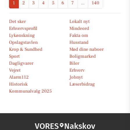
1
2
3
4
5
6
7
...
140
Det sker
Lokalt nyt
Erhvervsprofil
Mindeord
Lykønskning
Fakta om
Opslagstavlen
Husstand
Krop & Sundhed
Mød dine naboer
Sport
Boligmarked
Dagligvarer
Biler
Vejret
Erhverv
Alarm112
Jobnyt
Historisk
Læserbidrag
Kommunalvalg 2025
VORES
Nakskov