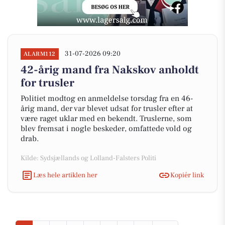
31-07-2026 09:20
ALARM112
42-årig mand fra Nakskov anholdt
for trusler
Politiet modtog en anmeldelse torsdag fra en 46-
årig mand, der var blevet udsat for trusler efter at
være raget uklar med en bekendt. Truslerne, som
blev fremsat i nogle beskeder, omfattede vold og
drab.
Kilde: Sydsjællands og Lolland-Falsters Politi
Læs hele artiklen her
Kopiér link