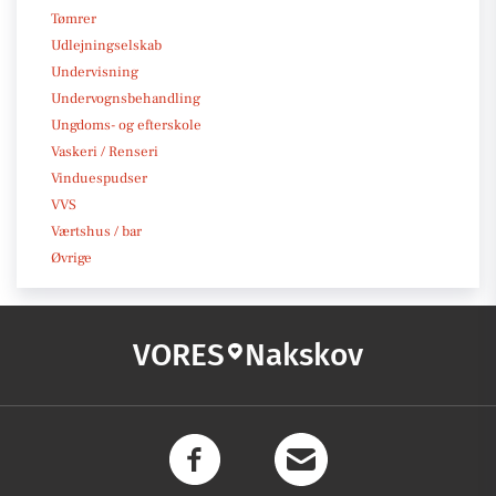
Tømrer
Udlejningselskab
Undervisning
Undervognsbehandling
Ungdoms- og efterskole
Vaskeri / Renseri
Vinduespudser
VVS
Værtshus / bar
Øvrige
VORES
Nakskov