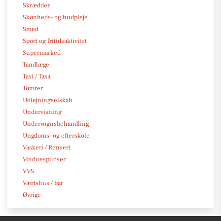
Skrædder
Skønheds- og hudpleje
Smed
Sport og fritidsaktivitet
Supermarked
Tandlæge
Taxi / Taxa
Tømrer
Udlejningselskab
Undervisning
Undervognsbehandling
Ungdoms- og efterskole
Vaskeri / Renseri
Vinduespudser
VVS
Værtshus / bar
Øvrige