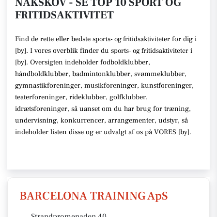
NAKSKOV - SE TOP 10 SPORT OG
FRITIDSAKTIVITET
Find de rette
eller bedste s
for dig i
ports- og fritidsaktiviteter
[
by
]. I vores overblik finder du
s
i
ports- og fritidsaktiviteter
[
by
].
Oversigten indeholder fodboldklubber,
håndboldklubber, badmintonklubber, svømmeklubber,
gymnastikforeninger, musikforeninger, kunstforeninger,
teaterforeninger, rideklubber, golfklubber,
idrætsforeninger
, så uanset om du har brug for træning,
undervisning, konkurrencer, arrangementer, udstyr
, så
indeholder listen disse
og er udvalgt af os på VORES [
by
]
.
BARCELONA TRAINING ApS
Strandpromenaden 40