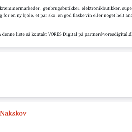
, kræmmermarkeder, genbrugsbutikker, elektronikbutikker, sup
or en ny kjole, et par sko, en god flaske vin eller noget helt and
å denne liste så kontakt VORES Digital på partner@voresdigital.d
 Nakskov