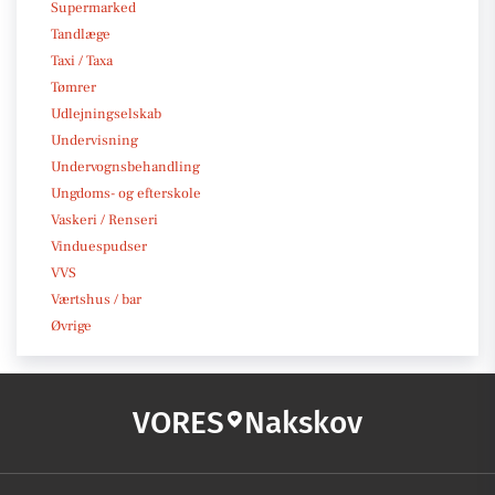
Supermarked
Tandlæge
Taxi / Taxa
Tømrer
Udlejningselskab
Undervisning
Undervognsbehandling
Ungdoms- og efterskole
Vaskeri / Renseri
Vinduespudser
VVS
Værtshus / bar
Øvrige
VORES
Nakskov