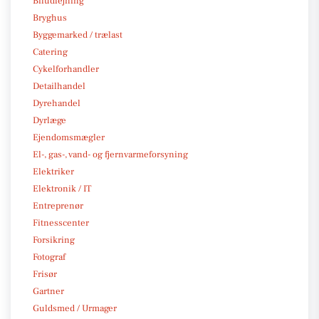
Biludlejning
Bryghus
Byggemarked / trælast
Catering
Cykelforhandler
Detailhandel
Dyrehandel
Dyrlæge
Ejendomsmægler
El-, gas-, vand- og fjernvarmeforsyning
Elektriker
Elektronik / IT
Entreprenør
Fitnesscenter
Forsikring
Fotograf
Frisør
Gartner
Guldsmed / Urmager