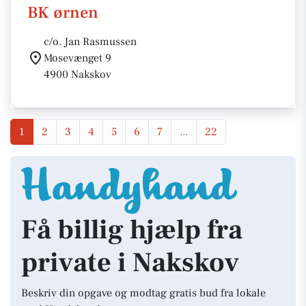
BK ørnen
c/o. Jan Rasmussen
Mosevænget 9
4900 Nakskov
1
2
3
4
5
6
7
...
22
Få billig hjælp fra
private i Nakskov
Beskriv din opgave og modtag gratis bud fra lokale