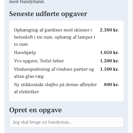
med Handyhand.
Seneste udførte opgaver
Ophænging af gardiner med skinner i
2.380 kr.
betonloft i tre rum, ophæng af lamper i
to rum
Havehjælp
1.050 kr.
Vvs opgave, Toilet løber
1.200 kr.
Vinduespudsning af vindues partier og
1.500 kr.
altan glas væg.
Ny stikkontakt sløjfes på denne afbryder
800 kr.
af elektriker
Opret en opgave