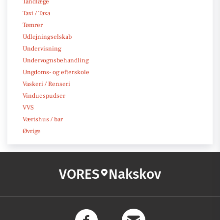
Tandlæge
Taxi / Taxa
Tømrer
Udlejningselskab
Undervisning
Undervognsbehandling
Ungdoms- og efterskole
Vaskeri / Renseri
Vinduespudser
VVS
Værtshus / bar
Øvrige
VORES
Nakskov