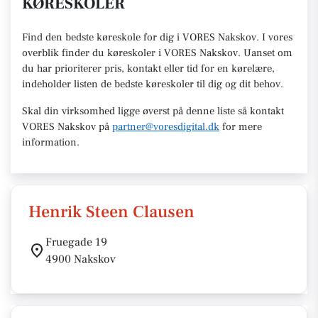
KØRESKOLER
Find den
bedste køreskole
for dig i VORES Nakskov. I vores
overblik finder du køreskoler i VORES
Nakskov
.
U
anset om
du har prioriterer pris, kontakt eller tid for en kørelære
,
indeholder listen de bedste køreskoler til dig og dit behov.
Skal din virksomhed ligge øverst på denne liste så kontakt
VORES Nakskov
på
partner@voresdigital.dk
for mere
information.
Henrik Steen Clausen
Fruegade 19
4900 Nakskov