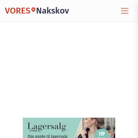
VORES
Nakskov