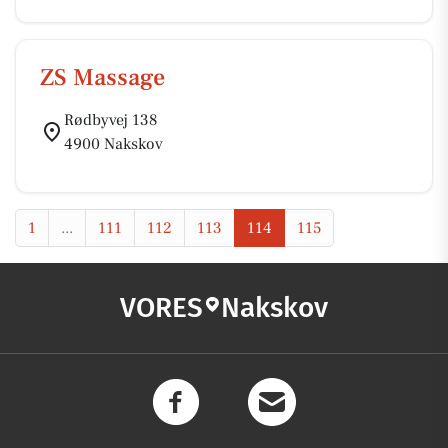
ZS Massage
Rødbyvej 138
4900 Nakskov
1
...
111
112
113
114
115
VORES
Nakskov