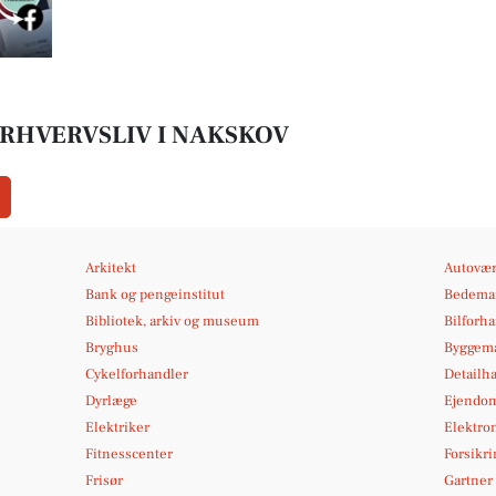
ERHVERVSLIV I NAKSKOV
Arkitekt
Autovær
Bank og pengeinstitut
Bedema
Bibliotek, arkiv og museum
Bilforh
Bryghus
Byggema
Cykelforhandler
Detailh
Dyrlæge
Ejendo
Elektriker
Elektron
Fitnesscenter
Forsikri
Frisør
Gartner