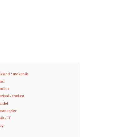
ksted / mekanik
nd
andler
rked / trælast
andel
msmægler
ik / IT
ng