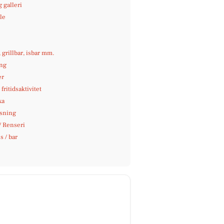
 galleri
le
e
, grillbar, isbar mm.
ng
er
fritidsaktivitet
xa
sning
/ Renseri
 / bar