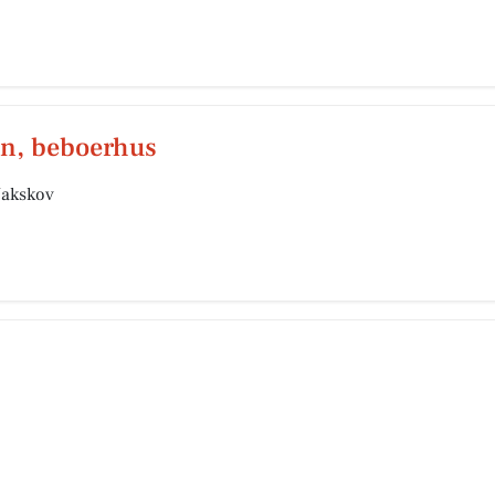
en, beboerhus
Nakskov