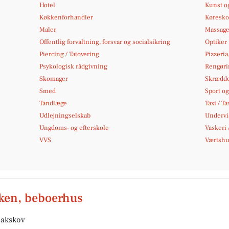
Hotel
Kunst og
Køkkenforhandler
Køresko
Maler
Massag
Offentlig forvaltning, forsvar og socialsikring
Optiker
Piercing / Tatovering
Pizzeria
Psykologisk rådgivning
Rengøri
Skomager
Skrædd
Smed
Sport og 
Tandlæge
Taxi / Ta
Udlejningselskab
Undervi
Ungdoms- og efterskole
Vaskeri 
VVS
Værtshus
ken, beboerhus
Nakskov